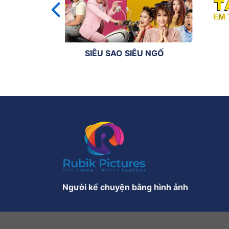
 TRẠCH
SIÊU SAO SIÊU NGỐ
Người kể chuyện bằng hình ảnh