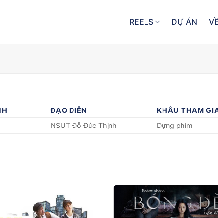
REELS
DỰ ÁN
VỀ
NH
ĐẠO DIỄN
KHÂU THAM GI
NSUT Đỗ Đức Thịnh
Dựng phim